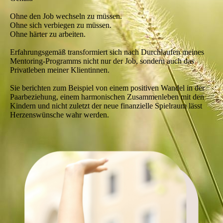
Ohne den Job wechseln zu müssen.
Ohne sich verbiegen zu müssen.
Ohne härter zu arbeiten.
Erfahrungsgemäß transformiert sich nach Durchlaufen meines
Mentoring-Programms nicht nur der Job, sondern auch das
Privatleben meiner Klientinnen.
Sie berichten zum Beispiel von einem positiven Wandel in der
Paarbeziehung, einem harmonischen Zusammenleben mit den
Kindern und nicht zuletzt der neue finanzielle Spielraum lässt
Herzenswünsche wahr werden.